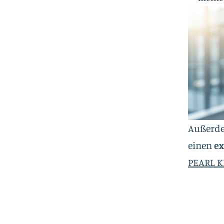
Außerde
einen
e
PEARL K