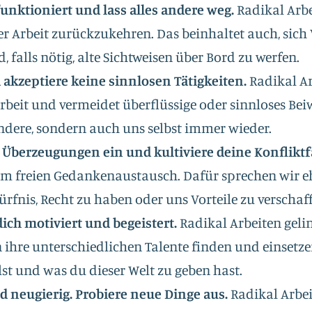
unktioniert und lass alles andere weg.
Radikal Arbe
er Arbeit zurückzukehren. Das beinhaltet auch, sic
 falls nötig, alte Sichtweisen über Bord zu werfen.
 akzeptiere keine sinnlosen Tätigkeiten.
Radikal Ar
Arbeit und vermeidet überflüssige oder sinnloses Be
ndere, sondern auch uns selbst immer wieder.
 Überzeugungen ein und kultiviere deine Konfliktf
vom freien Gedankenaustausch. Dafür sprechen wir e
rfnis, Recht zu haben oder uns Vorteile zu verschaf
ich motiviert und begeistert.
Radikal Arbeiten geli
hre unterschiedlichen Talente finden und einsetze
lst und was du dieser Welt zu geben hast.
d neugierig. Probiere neue Dinge aus.
Radikal Arbei