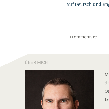
auf Deutsch und Engl
Kommentare
ÜBER MICH
Ma
de
O
L